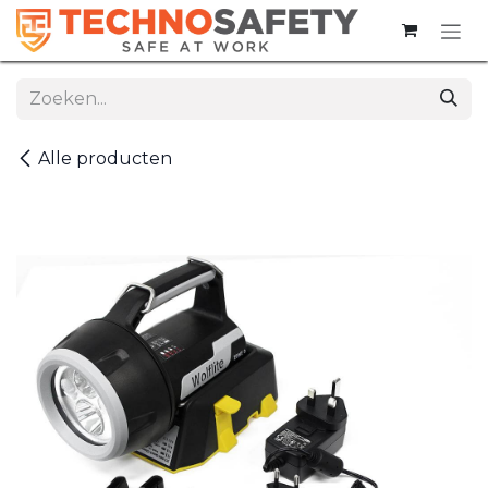
Overslaan naar inhoud
Alle producten