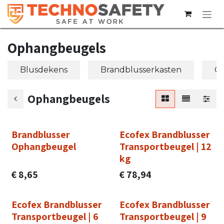
Overslaan naar inhoud
Ophangbeugels
Blusdekens
Brandblusserkasten
CO
Ophangbeugels
Brandblusser
Ecofex Brandblusser
Ophangbeugel
Transportbeugel | 12
kg
€
8,65
€
78,94
Ecofex Brandblusser
Ecofex Brandblusser
Transportbeugel | 6
Transportbeugel | 9