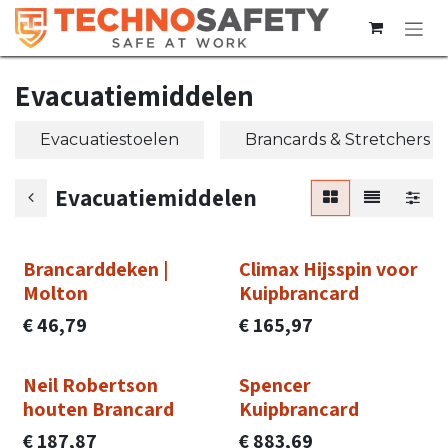
Overslaan naar inhoud
Evacuatiemiddelen
Evacuatiestoelen
Brancards & Stretchers
Evacuatiemiddelen
Brancarddeken |
Climax Hijsspin voor
Molton
Kuipbrancard
€
46,79
€
165,97
Neil Robertson
Spencer
houten Brancard
Kuipbrancard
€
187,87
€
883,69