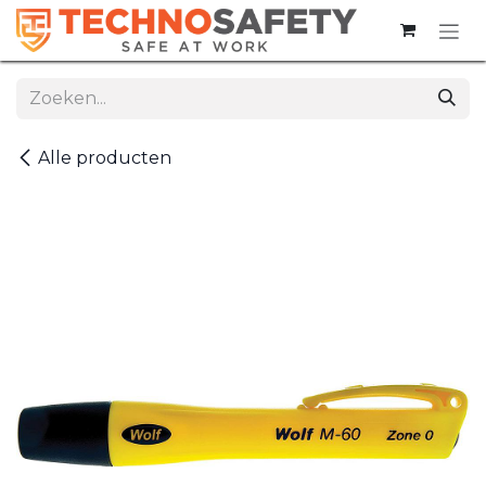
Overslaan naar inhoud
Alle producten