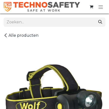
Overslaan naar inhoud
Alle producten