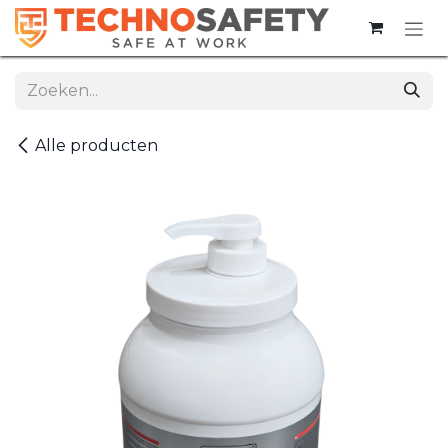
Overslaan naar inhoud
Alle producten