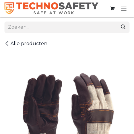
Overslaan naar inhoud
Alle producten