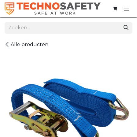
Overslaan naar inhoud
Alle producten