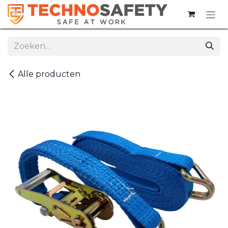
Overslaan naar inhoud
Alle producten