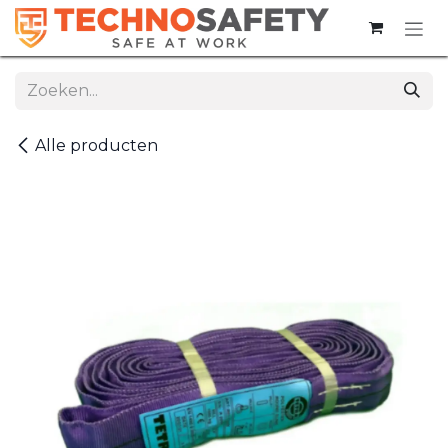
Overslaan naar inhoud
Alle producten