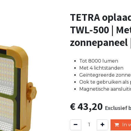
TETRA oplaa
TWL-500 | Me
zonnepaneel |
Tot 8000 lumen
Met 4 lichtstanden
Geïntegreerde zonne
Ook te gebruiken al
Magnetische aansluit
€
43,20
Exclusief 
In 