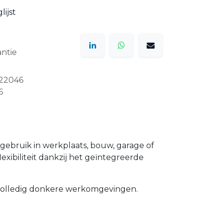
ijst
ntie
22046
6
gebruik in werkplaats, bouw, garage of
ibiliteit dankzij het geïntegreerde
n volledig donkere werkomgevingen.