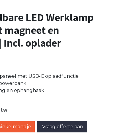
dbare LED Werklamp
t magneet en
 Incl. oplader
paneel met USB-C oplaadfunctie
s powerbank
ing en ophanghaak
btw
winkelmandje
Vraag offerte aan