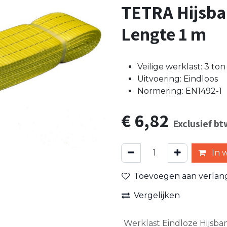
TETRA Hijsban
Lengte 1 m
Veilige werklast: 3 ton
Uitvoering: Eindloos
Normering: EN1492-1
€
6,82
Exclusief bt
In 
Toevoegen aan verlangl
Vergelijken
Werklast Eindloze Hijsba