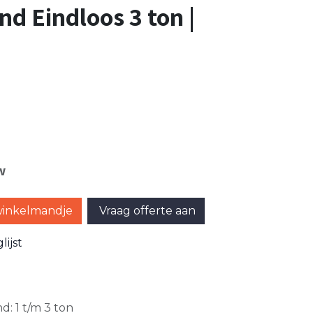
d Eindloos 3 ton |
w
winkelmandje
Vraag offerte aan
ijst
nd
:
1 t/m 3 ton