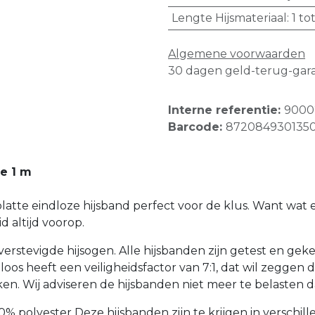
Lengte Hijsmateriaal
:
1 to
Algemene voorwaarden
30 dagen geld-terug-gara
Interne referentie:
9000
Barcode:
872084930135
te 1 m
 platte eindloze hijsband perfect voor de klus. Want w
d altijd voorop.
 verstevigde hijsogen. Alle hijsbanden zijn getest en g
oos heeft een veiligheidsfactor van 7:1, dat wil zeggen
en. Wij adviseren de hijsbanden niet meer te belasten 
00% polyester Deze hijsbanden zijn te krijgen in verschi