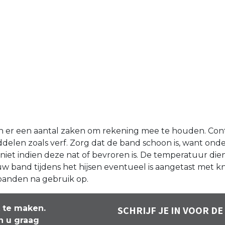
ijn er een aantal zaken om rekening mee te houden. Contr
delen zoals verf. Zorg dat de band schoon is, want on
niet indien deze nat of bevroren is. De temperatuur di
 uw band tijdens het hijsen eventueel is aangetast met
sbanden na gebruik op.
k te maken.
SCHRIJF JE IN VOOR DE
n u graag