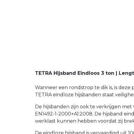
TETRA Hijsband Eindloos 3 ton | Leng
Wanneer een rondstrop te dik is, is deze
TETRA eindloze hijsbanden staat veilighei
De hijsbanden zijn ook te verkrijgen met
EN1492-1-2000+A1:2008. De hijsband eindl
werklast kunnen hebben voordat zij brek
De eindloze hijsband is vervaardigd uit 1