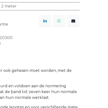
t 2 meter
ntie
20300
0
at er ook gehesen moet worden, met de
ekeurd en voldoen aan de normering
 dat de band tot zeven keer hun normale
dan hun normale werklast.
llende lengtes en voor verschillende mate