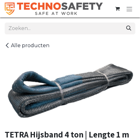
Overslaan naar inhoud
Alle producten
TETRA Hijsband 4 ton | Lengte 1 m