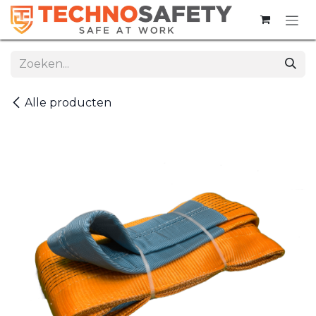
Overslaan naar inhoud
Alle producten