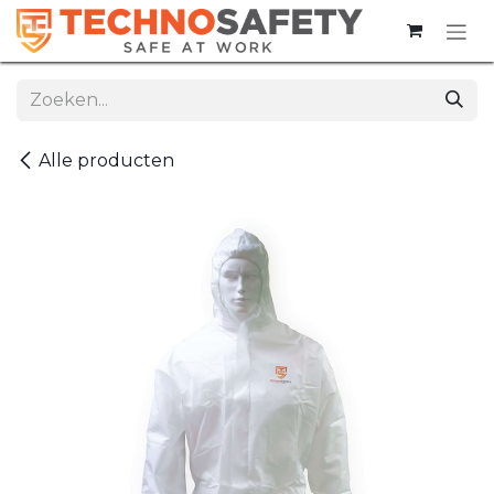
Overslaan naar inhoud
Alle producten