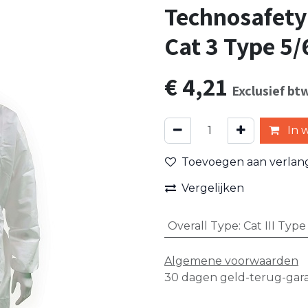
Technosafety
Cat 3 Type 5/
€
4,21
Exclusief bt
In 
Toevoegen aan verlangl
Vergelijken
Overall Type
:
Cat III Type
Algemene voorwaarden
30 dagen geld-terug-gara