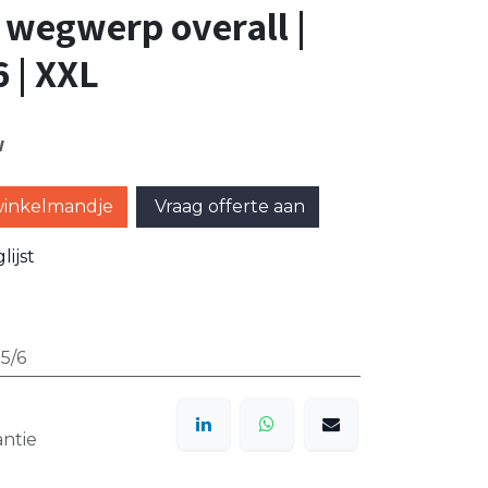
 wegwerp overall |
6 | XXL
w
winkelmandje
Vraag offerte aan
ijst
 5/6
ntie