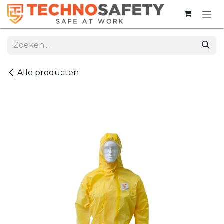
Overslaan naar inhoud
Alle producten