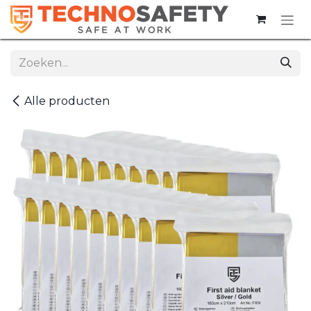
Overslaan naar inhoud
Alle producten