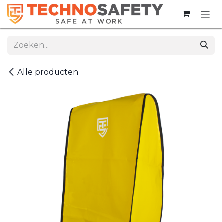
Overslaan naar inhoud
Alle producten