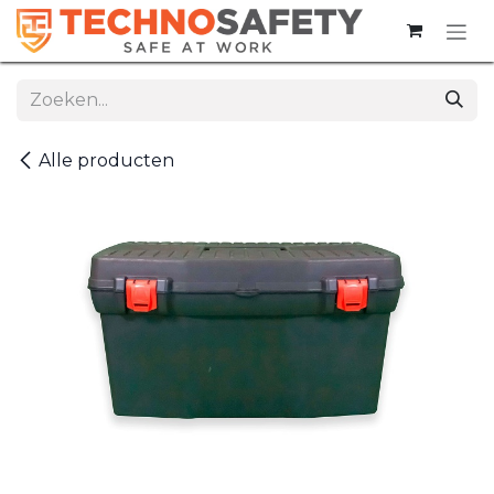
Overslaan naar inhoud
Alle producten