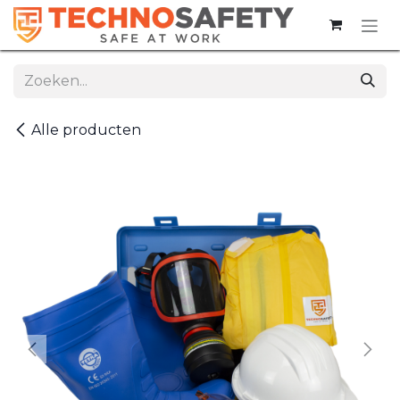
Overslaan naar inhoud
Alle producten