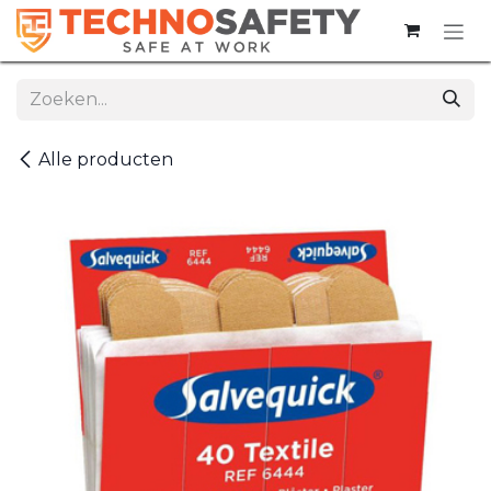
Overslaan naar inhoud
Alle producten