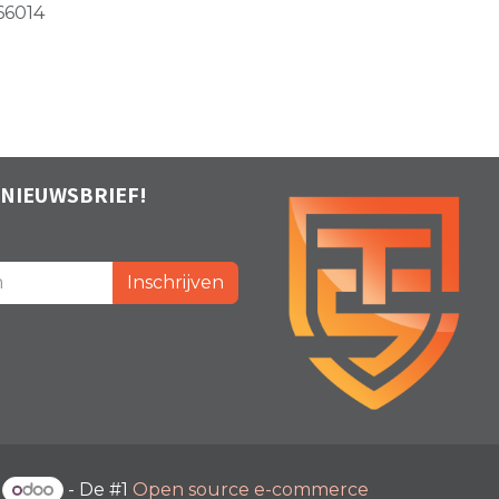
66014
 NIEUWSBRIEF!
Inschrijven
r
- De #1
Open source e-commerce