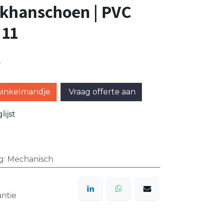
khanschoen | PVC
 11
w
winkelmandje
Vraag offerte aan
ijst
g
:
Mechanisch
ntie