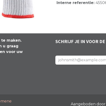
Interne referentie:
4550
k te maken.
SCHRIJF JE IN VOOR DE
n u graag
len voor uw
emene
Aangeboden doo