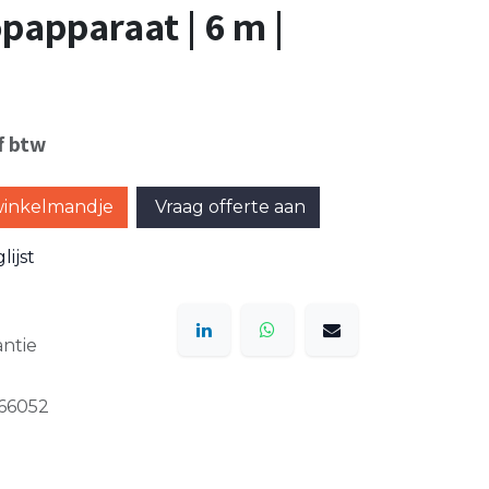
papparaat | 6 m |
f btw
winkelmandje
Vraag offerte aan
ijst
ntie
66052
9