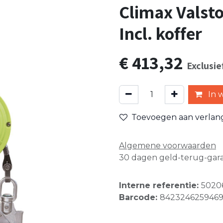
Climax Valsto
Incl. koffer
€
413,32
Exclusie
In 
Toevoegen aan verlangl
Algemene voorwaarden
30 dagen geld-terug-gara
Interne referentie:
5020
Barcode:
842324625946