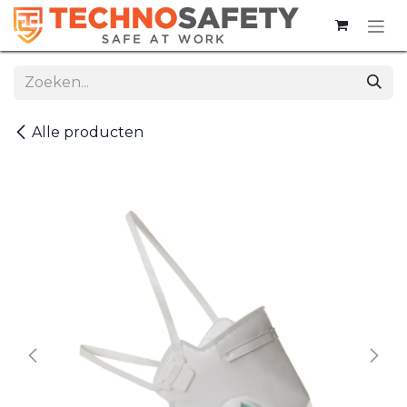
Overslaan naar inhoud
Alle producten