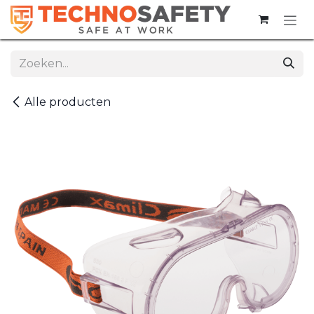
Overslaan naar inhoud
Alle producten