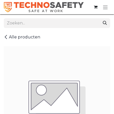
Overslaan naar inhoud
Alle producten