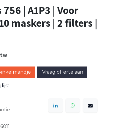
 756 | A1P3 | Voor
0 maskers | 2 filters |
btw
winkelmandje
Vraag offerte aan
ijst
ntie
6011