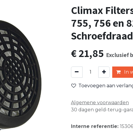
Climax Filters
755, 756 en 81
Schroefdraad
€
21,85
Exclusief 
In 
Toevoegen aan verlangl
Algemene voorwaarden
30 dagen geld-terug-gara
Interne referentie:
15306