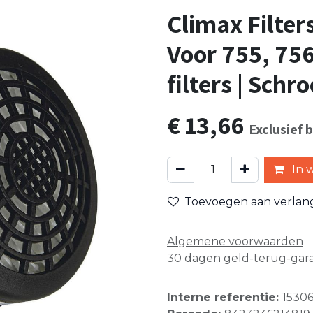
Climax Filter
Voor 755, 756
filters | Schr
€
13,66
Exclusief 
In 
Toevoegen aan verlangl
Algemene voorwaarden
30 dagen geld-terug-gara
Interne referentie:
1530