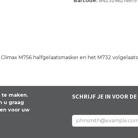
Barcode:
8423246214819
het Climax M756 halfgelaatsmasker en het M732 volgelaats
k te maken.
SCHRIJF JE IN VOOR DE
n u graag
len voor uw