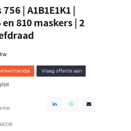
s 756 | A1B1E1K1 |
 en 810 maskers | 2
oefdraad
btw
winkelmandje
Vraag offerte aan
ijst
ntie
66008