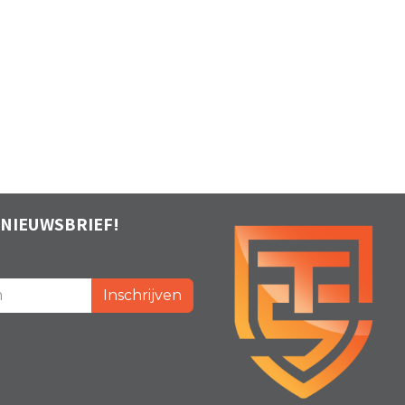
 NIEUWSBRIEF!
Inschrijven