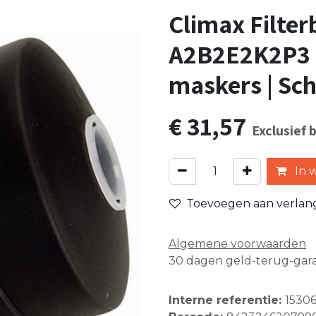
Climax Filter
A2B2E2K2P3 |
maskers | Sc
€
31,57
Exclusief 
In 
Toevoegen aan verlangl
Algemene voorwaarden
30 dagen geld-terug-gara
Interne referentie:
1530