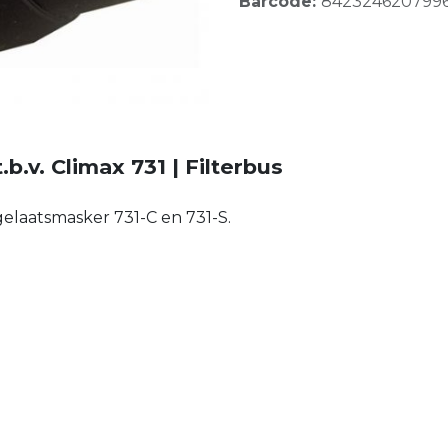
Barcode:
842324620799
.b.v. Climax 731 | Filterbus
gelaatsmasker 731-C en 731-S.