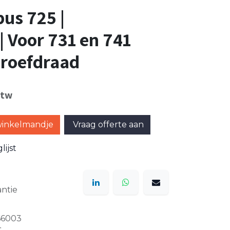
bus 725 |
 Voor 731 en 741
hroefdraad
btw
winkelmandje
Vraag offerte aan
ijst
ntie
66003