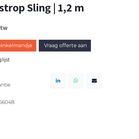
trop Sling | 1,2 m
btw
winkelmandje
Vraag offerte aan
ijst
ntie
66048