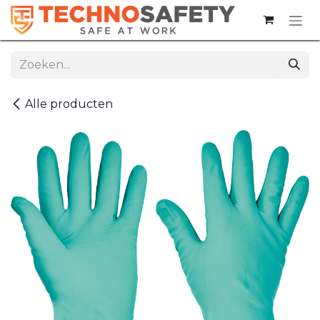
Overslaan naar inhoud
Alle producten