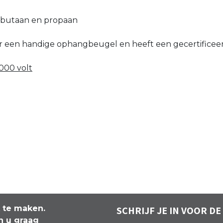
, butaan en propaan
 een handige ophangbeugel en heeft een gecertificeerde 
1000 volt
k te maken.
SCHRIJF JE IN VOOR DE
n u graag