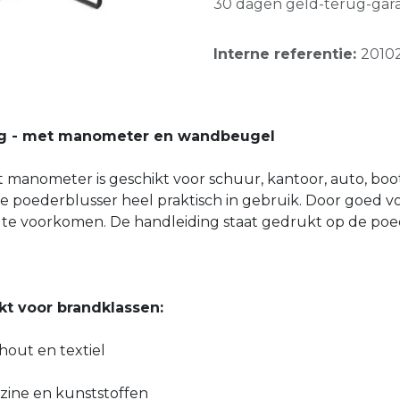
30 dagen geld-terug-gara
Interne referentie:
2010
kg - met manometer en wandbeugel
anometer is geschikt voor schuur, kantoor, auto, boo
ze poederblusser heel praktisch in gebruik. Door goed vo
l te voorkomen. De handleiding staat gedrukt op de poed
t voor brandklassen:
 hout en textiel
enzine en kunststoffen