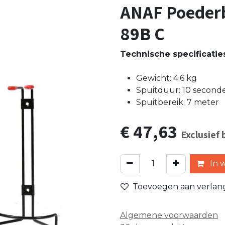
ANAF Poederbl
89B C
Technische specificatie
Gewicht: 4.6 kg
Spuitduur: 10 second
Spuitbereik: 7 meter
€
47,63
Exclusief
In 
Toevoegen aan verlangl
Algemene voorwaarden