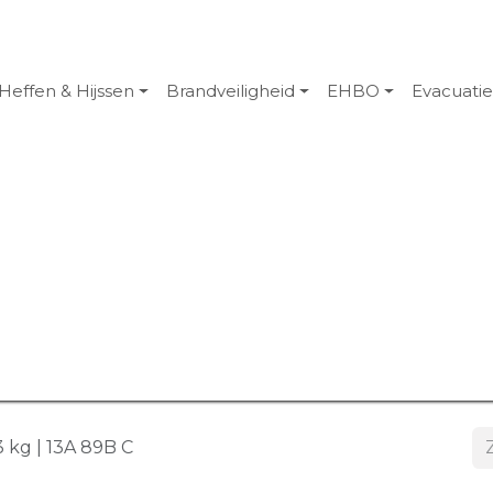
Heffen & Hijssen
Brandveiligheid
EHBO
Evacuati
 kg | 13A 89B C