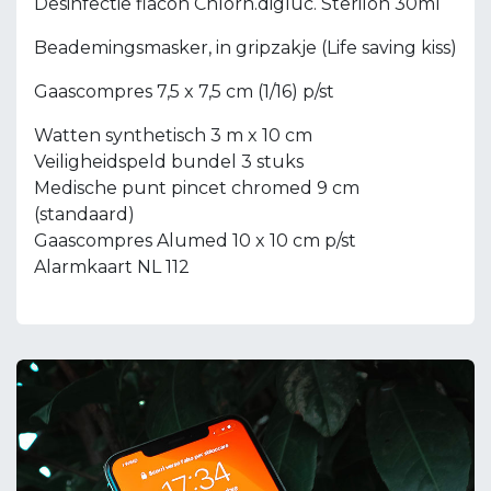
Desinfectie flacon Chlorh.digluc. Sterilon 30ml
Beademingsmasker, in gripzakje (Life saving kiss)
Gaascompres 7,5 x 7,5 cm (1/16) p/st
Watten synthetisch 3 m x 10 cm
Veiligheidspeld bundel 3 stuks
Medische punt pincet chromed 9 cm
(standaard)
Gaascompres Alumed 10 x 10 cm p/st
Alarmkaart NL 112